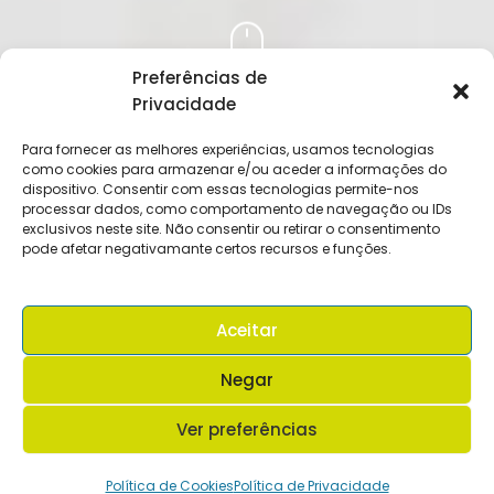
Preferências de
DESLIZE
Privacidade
Para fornecer as melhores experiências, usamos tecnologias
como cookies para armazenar e/ou aceder a informações do
dispositivo. Consentir com essas tecnologias permite-nos
processar dados, como comportamento de navegação ou IDs
exclusivos neste site. Não consentir ou retirar o consentimento
Assistência Dentária Completa
pode afetar negativamante certos recursos e funções.
Com corpo clínico formado e
experiente, a ORTO-M presta
serviços e assistência em
Aceitar
todos as áreas da medicina
Negar
dentária.
Ver preferências
Política de Cookies
Política de Privacidade