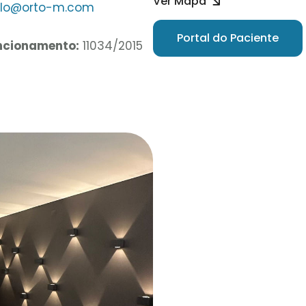
Ver Mapa
lo@orto-m.com
Portal do Paciente
uncionamento:
11034/2015