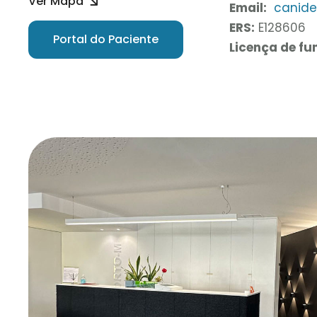
Ver Mapa
Email:
canide
ERS:
E128606
Portal do Paciente
Licença de f