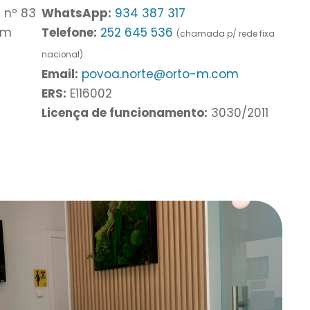
 nº 83
WhatsApp:
934 387 317
im
Telefone:
252 645 536
(chamada p/ rede fixa
nacional)
Email:
povoa.norte@orto-m.com
ERS:
E116002
Licença de funcionamento:
3030/2011