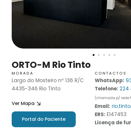
ORTO-M Rio Tinto
MORADA:
CONTACTOS:
Largo do Mosteiro nº 136 R/C
WhatsApp:
93
4435-346 Rio Tinto
Telefone:
224
(chamada p/ rede f
Ver Mapa
Email:
rio.tin
ERS:
E147453
Portal do Paciente
Licença de f