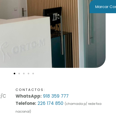
Marcar Co
CONTACTOS:
R/C
WhatsApp:
918 359 777
Telefone:
226 174 850
(chamada p/ rede fixa
nacional)