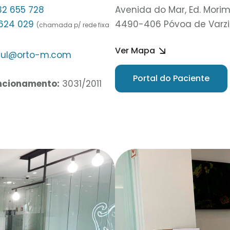
32 655 728
Avenida do Mar, Ed. Morim
 624 029
4490-406 Póvoa de Varz
(chamada p/ rede fixa
Ver Mapa
sul@orto-m.com
Portal do Paciente
uncionamento:
3031/2011