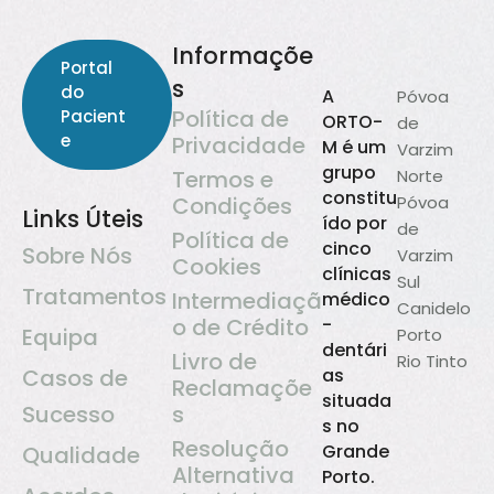
Informaçõe
Portal
s
do
A
Póvoa
Política de
Pacient
ORTO-
de
e
Privacidade
M é um
Varzim
grupo
Termos e
Norte
constitu
Condições
Póvoa
Links Úteis
ído por
de
Política de
cinco
Sobre Nós
Varzim
Cookies
clínicas
Sul
Tratamentos
Intermediaçã
médico
Canidelo
o de Crédito
-
Equipa
Porto
dentári
Livro de
Rio Tinto
Casos de
as
Reclamaçõe
situada
Sucesso
s
s no
Resolução
Grande
Qualidade
Alternativa
Porto.