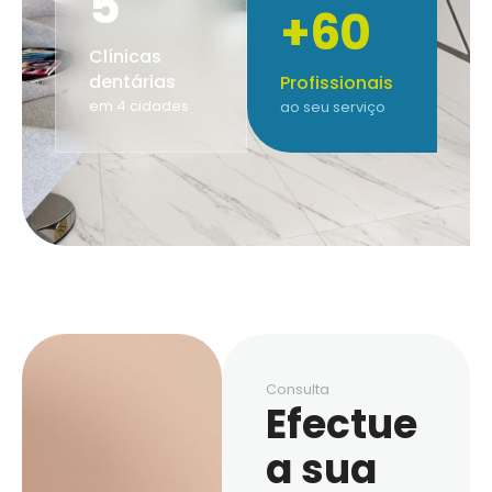
5
+60
Clínicas
dentárias
Profissionais
em 4 cidades
ao seu serviço
Consulta
Efectue
a sua