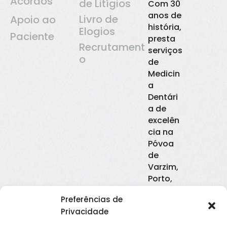
Acordos
de Litígios
Com 30
anos de
Livro de
Apoio ao
história,
Elogios
Paciente
presta
Recrutament
serviços
o
de
Medicin
a
Dentári
a de
excelên
cia na
Póvoa
de
Varzim,
Porto,
Canidel
Preferências de
o e Rio
Privacidade
Tinto. O
rigor e